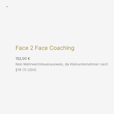
Face 2 Face Coaching
152,00
€
Kein Mehrwertsteuerausweis, da Kleinunternehmer nach
§19 (1) UStG.
Ursprünglicher
Aktueller
Preis
Preis
war:
ist:
199,00 €
179,00 €.